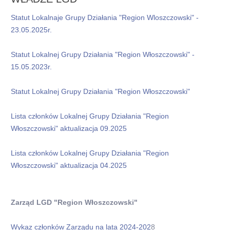
RODO
Statut Lokalnaje Grupy Działania "Region Wloszczowski" -
Przygotowanie LSR na lata 2021-2027
23.05.2025r.
Realizacja LSR na lata 2021-2027
STANDARDY OCHRONY MAŁOLETNICH W LGD „REGION
Statut Lokalnej Grupy Działania "Region Włoszczowski" -
15.05.2023r.
WŁOSZCZOWSKI”
Statut Lokalnej Grupy Działania "Region Włoszczowski"
Lista członków Lokalnej Grupy Działania "Region
Włoszczowski" aktualizacja 09.2025
Lista członków Lokalnej Grupy Działania "Region
Włoszczowski" aktualizacja 04.2025
Zarząd LGD "Region Włoszczowski"
Wykaz członków Zarządu na lata 2024-202
8