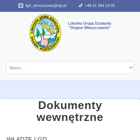
lgd_wloszczowa@wp.pl
+48 41 394 14 05
"Region Włoszczowski"
Start
ABC programu
FAQ
O nas
Dokumenty
Kontakt
wewnętrzne
Archiwum PROW 2007-2013
Dokumenty różne
WŁADZE LGD